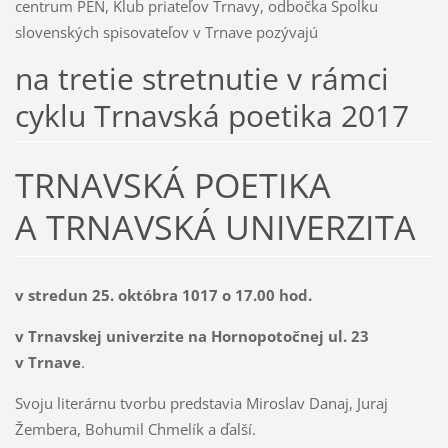
centrum PEN, Klub priateľov Trnavy, odbočka Spolku
slovenských spisovateľov v Trnave pozývajú
na tretie stretnutie v rámci
cyklu Trnavská poetika 2017
TRNAVSKÁ POETIKA
A TRNAVSKÁ UNIVERZITA
v stredun 25. októbra 1017 o 17.00 hod.
v Trnavskej univerzite na Hornopotočnej ul. 23
v Trnave
.
Svoju literárnu tvorbu predstavia Miroslav Danaj, Juraj
Žembera, Bohumil Chmelík a ďalší.