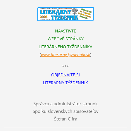
NAVŠTÍVTE
WEBOVÉ STRÁNKY
LITERÁRNEHO TÝŽDENNÍKA
(
www.literarn
y-tyzdennik.sk
)
***
OBJEDNAJTE SI
LITERÁRNY TÝŽDENNÍK
Správca a administrátor stránok
Spolku slovenských spisovateľov
Štefan Cifra