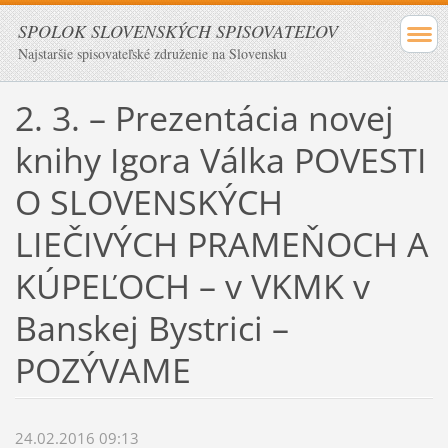
SPOLOK SLOVENSKÝCH SPISOVATEĽOV
Najstaršie spisovateľské združenie na Slovensku
2. 3. – Prezentácia novej
knihy Igora Válka POVESTI
O SLOVENSKÝCH
LIEČIVÝCH PRAMEŇOCH A
KÚPEĽOCH – v VKMK v
Banskej Bystrici –
POZÝVAME
24.02.2016 09:13