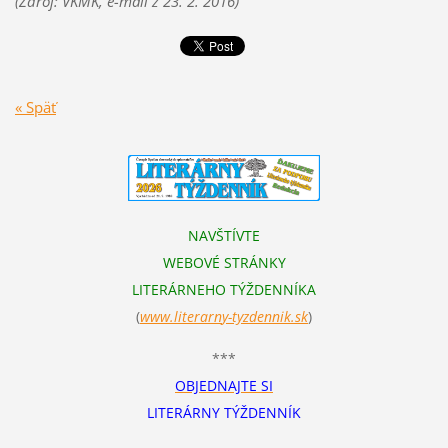
(Zdroj: VKMK, e-mail z 23. 2. 2016)
« Späť
NAVŠTÍVTE
WEBOVÉ STRÁNKY
LITERÁRNEHO TÝŽDENNÍKA
(
www.literarn
y-tyzdennik.sk
)
***
OBJEDNAJTE SI
LITERÁRNY TÝŽDENNÍK