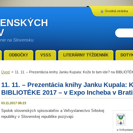
Úvodná stránka
VENSKÝCH
V
enie na Slovensku
ODBOČKY
VSSS
LITERÁRNY TÝŽDENNÍK
DOTY
Úvod
>
11. 11. – Prezentácia knihy Janku Kupala: Kože to tam ide? na BIBLIOTÉ
11. 11. – Prezentácia knihy Janku Kupala: 
BIBLIOTÉKE 2017 – v Expo Incheba v Brati
03.11.2017 08:23
Spolok slovenských spisovateľov a Veľvyslanectvo Srbskej
republiky v Slovenskej republike pozývajú