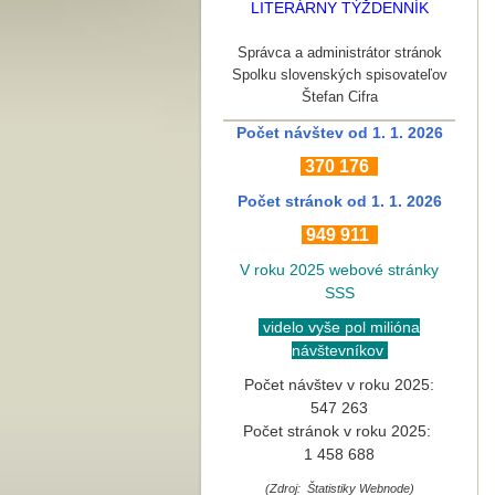
LITERÁRNY TÝŽDENNÍK
Správca a administrátor stránok
Spolku slovenských spisovateľov
Štefan Cifra
Počet návštev od 1. 1. 2026
370
176
Počet stránok
od 1. 1. 2026
949 911
V roku 2025 webové stránky
SSS
videlo vyše pol milióna
návštevníkov
Počet návštev v roku 2025:
547 263
Počet stránok v roku 2025:
1 458 688
(Zdroj: Štatistiky Webnode)