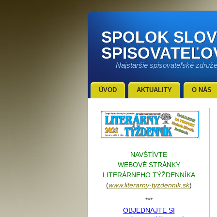
SPOLOK SLO
SPISOVATEĽO
Najstaršie spisovateľské združ
ÚVOD
AKTUALITY
O NÁS
NAVŠTÍVTE
WEBOVÉ STRÁNKY
LITERÁRNEHO TÝŽDENNÍKA
(
www.literarn
y-tyzdennik.sk
)
***
OBJEDNAJTE SI