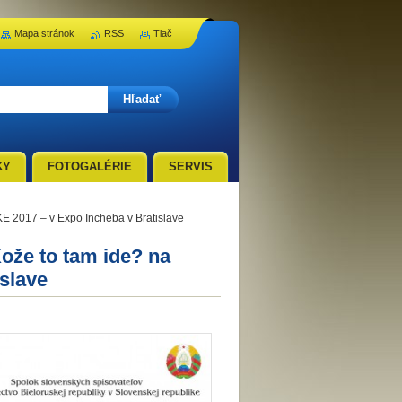
Mapa stránok
RSS
Tlač
KY
FOTOGALÉRIE
SERVIS
KE 2017 – v Expo Incheba v Bratislave
Kože to tam ide? na
slave