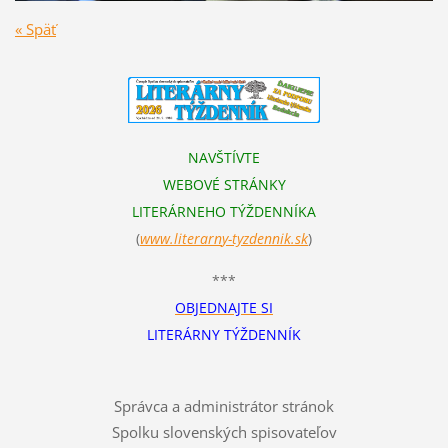
« Späť
NAVŠTÍVTE
WEBOVÉ STRÁNKY
LITERÁRNEHO TÝŽDENNÍKA
(
www.literarn
y-tyzdennik.sk
)
***
OBJEDNAJTE SI
LITERÁRNY TÝŽDENNÍK
Správca a administrátor stránok
Spolku slovenských spisovateľov