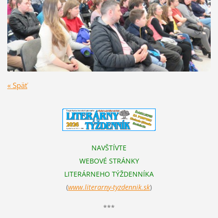
« Späť
NAVŠTÍVTE
WEBOVÉ STRÁNKY
LITERÁRNEHO TÝŽDENNÍKA
(
www.literarn
y-tyzdennik.sk
)
***