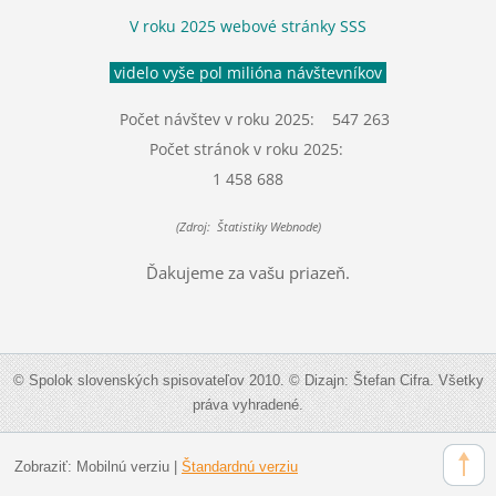
V roku 2025 webové stránky SSS
videlo vyše pol milióna návštevníkov
Počet návštev v roku 2025: 547 263
Počet stránok v roku 2025:
1 458 688
(Zdroj: Štatistiky Webnode)
Ďakujeme za vašu priazeň.
© Spolok slovenských spisovateľov 2010. © Dizajn: Štefan Cifra. Všetky
práva vyhradené.
Zobraziť:
Mobilnú verziu
|
Štandardnú verziu