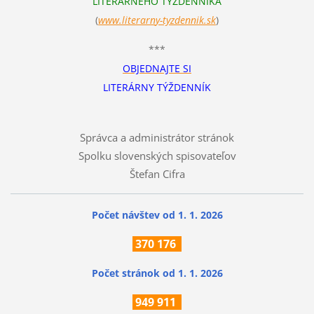
LITERÁRNEHO TÝŽDENNÍKA
(
www.literarn
y-tyzdennik.sk
)
***
OBJEDNAJTE SI
LITERÁRNY TÝŽDENNÍK
Správca a administrátor stránok
Spolku slovenských spisovateľov
Štefan Cifra
Počet návštev od 1. 1. 2026
370
176
Počet stránok
od 1. 1. 2026
949 911