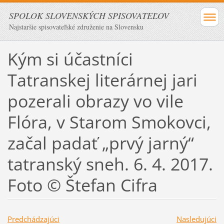
SPOLOK SLOVENSKÝCH SPISOVATEĽOV
Najstaršie spisovateľské združenie na Slovensku
Kým si účastníci
Tatranskej literárnej jari
pozerali obrazy vo vile
Flóra, v Starom Smokovci,
začal padať „prvý jarný“
tatranský sneh. 6. 4. 2017.
Foto © Štefan Cifra
Predchádzajúci
Nasledujúci