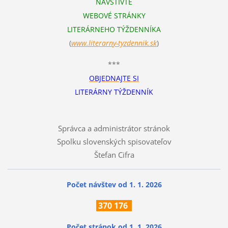
NAVŠTÍVTE
WEBOVÉ STRÁNKY
LITERÁRNEHO TÝŽDENNÍKA
(
www.literarn
y-tyzdennik.sk
)
***
OBJEDNAJTE SI
LITERÁRNY TÝŽDENNÍK
Správca a administrátor stránok
Spolku slovenských spisovateľov
Štefan Cifra
Počet návštev od 1. 1. 2026
370
176
Počet stránok
od 1. 1. 2026