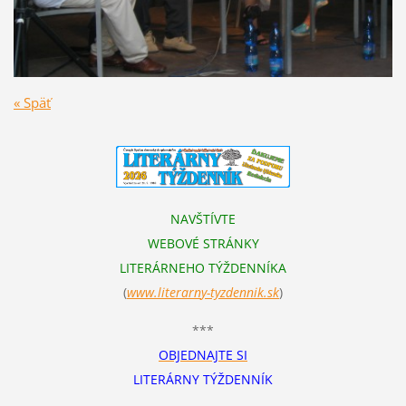
« Späť
NAVŠTÍVTE
WEBOVÉ STRÁNKY
LITERÁRNEHO TÝŽDENNÍKA
(
www.literarn
y-tyzdennik.sk
)
***
OBJEDNAJTE SI
LITERÁRNY TÝŽDENNÍK