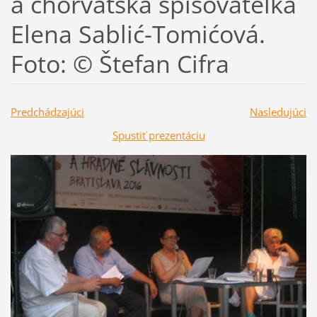
a chorvátska spisovateľka
Elena Sablić-Tomićová.
Foto: © Štefan Cifra
Predchádzajúci
Nasledujúci
Spustiť prezentáciu