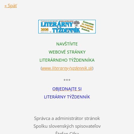
« Späť
NAVŠTÍVTE
WEBOVÉ STRÁNKY
LITERÁRNEHO TÝŽDENNÍKA
(
www.literarn
y-tyzdennik.sk
)
***
OBJEDNAJTE SI
LITERÁRNY TÝŽDENNÍK
Správca a administrátor stránok
Spolku slovenských spisovateľov
Štefan Cifra