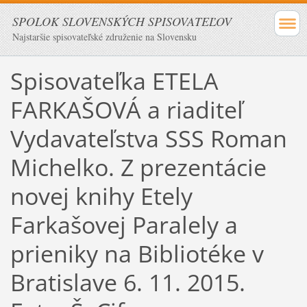
SPOLOK SLOVENSKÝCH SPISOVATEĽOV
Najstaršie spisovateľské združenie na Slovensku
Spisovateľka ETELA
FARKAŠOVÁ a riaditeľ
Vydavateľstva SSS Roman
Michelko. Z prezentácie
novej knihy Etely
Farkašovej Paralely a
prieniky na Bibliotéke v
Bratislave 6. 11. 2015.