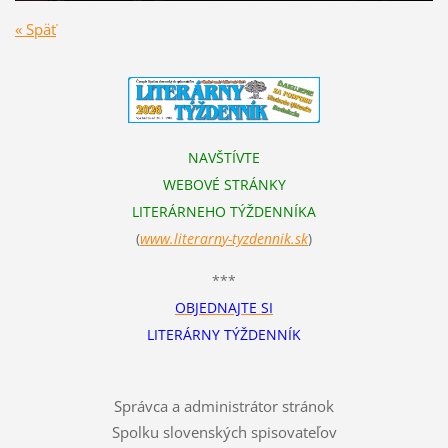
« Späť
NAVŠTÍVTE
WEBOVÉ STRÁNKY
LITERÁRNEHO TÝŽDENNÍKA
(
www.literarn
y-tyzdennik.sk
)
***
OBJEDNAJTE SI
LITERÁRNY TÝŽDENNÍK
Správca a administrátor stránok
Spolku slovenských spisovateľov