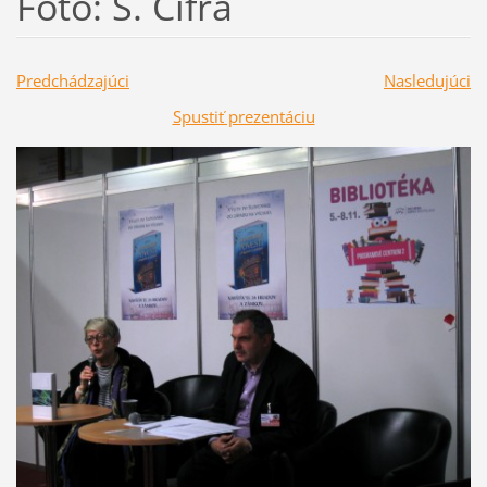
Foto: Š. Cifra
Predchádzajúci
Nasledujúci
Spustiť prezentáciu